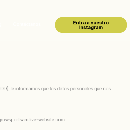
Entra a nuestro
g
Contáctanos
Instagram
GDD), le informamos que los datos personales que nos
@growsportsam.live-website.com