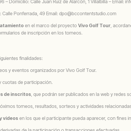
 – Domicilio: Calle Juan Ruiz de Alarcón, 1 Villalbilla – Email: 
: Calle Ponferrada, 49 Email: dpo@bccontentstudio.com
ratamiento
en el marco del proyecto
Vivo Golf Tour
, acordan
rmularios de inscripción en los torneos.
iguientes finalidades:
neos y eventos organizados por Vivo Golf Tour.
y cuotas de participación.
s de inscritos
, que podrán ser publicados en la web y redes soc
óximos torneos, resultados, sorteos y actividades relacionadas 
y vídeos
en los que el participante pueda aparecer, con fines 
derivadas de la participación o transacciones efectuadas.