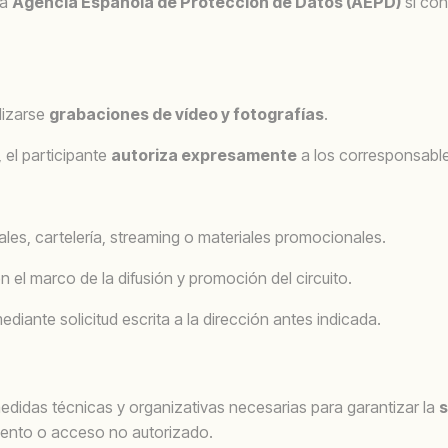
la
Agencia Española de Protección de Datos (AEPD)
si con
lizarse
grabaciones de vídeo y fotografías
.
 el participante
autoriza expresamente
a los corresponsable
les, cartelería, streaming o materiales promocionales.
 en el marco de la difusión y promoción del circuito.
ante solicitud escrita a la dirección antes indicada.
didas técnicas y organizativas necesarias para garantizar la
s
miento o acceso no autorizado.