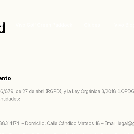
d
lf
Vivo Golf Green Paddock
Clubes
Vivo Blo
iento
6/679, de 27 de abril (RGPD), y la Ley Orgánica 3/2018 (LOPD
entidades:
B88314174 – Domicilio: Calle Cándido Mateos 18 – Email: legal